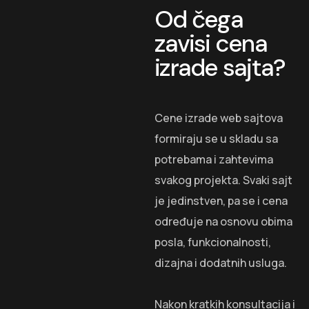
Od čega
zavisi cena
izrade sajta?
Cene izrade web sajtova
formiraju se u skladu sa
potrebama i zahtevima
svakog projekta. Svaki sajt
je jedinstven, pa se i cena
određuje na osnovu obima
posla, funkcionalnosti,
dizajna i dodatnih usluga.
Nakon kratkih konsultacija i