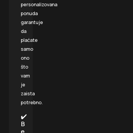
personalizovana
ponuda
garantuje
da
plaćate
samo
ono
što
vam
je
zaista
potrebno.
✔️
B
e