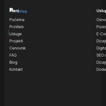
Meni
Uslu
Početna
Osno
od
0
ProWeb
Poslo
Usluge
E-Co
Projekti
Dizaj
Cenovnik
Digit
FAQ
SEO o
Blog
Dizaj
Kontakt
Doda