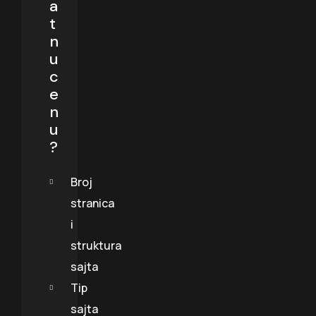
a
t
n
u
c
e
n
u
?
Broj
stranica
i
struktura
sajta
Tip
sajta