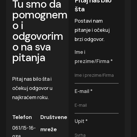
Pitaj nas bilo
Tu smo da
šta
pomognem
Postavi nam
o i
pitanje i očekuj
odgovorim
brzi odgovor.
o na sva
Ime i
pitanja
prezime/Firma
*
Ime i prezime/Firma
Pitaj nas bilo šta i
očekuj odgovor u
E-mail
*
najkraćem roku.
E-mail
Telefon
Društvene
Upit
*
061/15-16-
mreže
Svrha