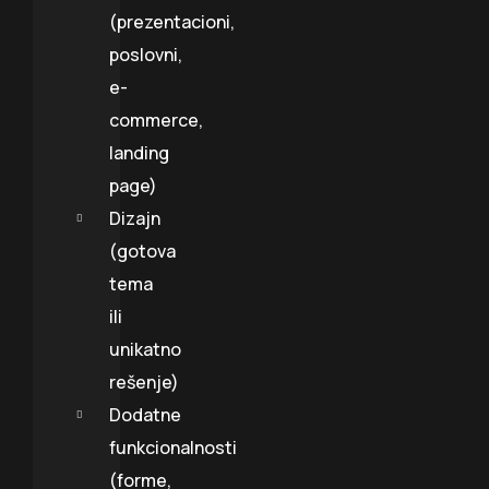
(prezentacioni,
poslovni,
e-
commerce,
landing
page)
Dizajn
(gotova
tema
ili
unikatno
rešenje)
Dodatne
funkcionalnosti
(forme,