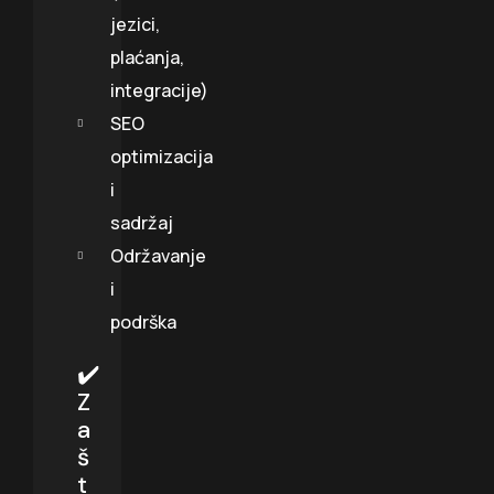
jezici,
plaćanja,
integracije)
SEO
optimizacija
i
sadržaj
Održavanje
i
podrška
✔️
Z
a
š
t