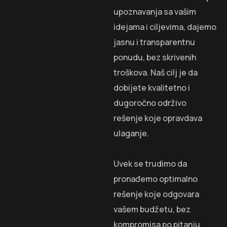
upoznavanja sa vašim
idejama i ciljevima, dajemo
jasnu i transparentnu
ponudu, bez skrivenih
troškova. Naš cilj je da
dobijete kvalitetno i
dugoročno održivo
rešenje koje opravdava
ulaganje.
Uvek se trudimo da
pronađemo optimalno
rešenje koje odgovara
vašem budžetu, bez
kompromisa po pitanju