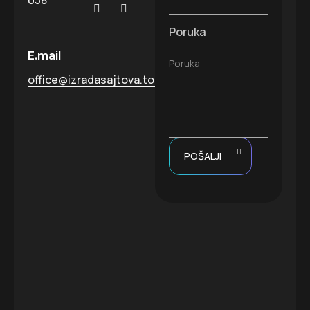
038
Poruka
E.mail
Poruka
office@izradasajtova.top
POŠALJI