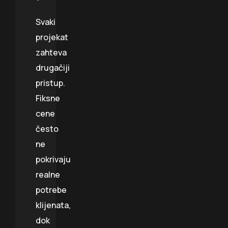
Svaki
projekat
zahteva
drugačiji
pristup.
Fiksne
cene
često
ne
pokrivaju
realne
potrebe
klijenata,
dok