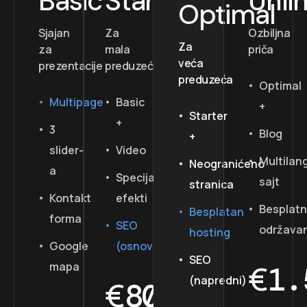
Basic
Starter
Unli
Optimal
Sjajan
Za
Ozbiljna
Za
za
mala
priča
veća
prezentacije
preduzeća
preduzeća
Optimal
Multipage
Basic
+
Starter
+
3
Blog
+
slider-
Video
Multilan
Neogranićeno
a
Specijalni
sajt
stranica
Kontakt
efekti
Besplat
Besplatan
forma
SEO
održava
hosting
Google
(osnovni)
SEO
€
mapa
1.
(napredni)
€
800