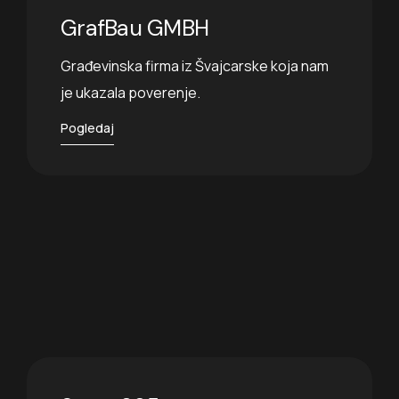
GrafBau GMBH
Građevinska firma iz Švajcarske koja nam
je ukazala poverenje.
Pogledaj