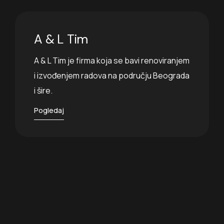
A & L Tim
A & L Tim je firma koja se bavi renoviranjem
i izvođenjem radova na području Beograda
i šire.
Pogledaj