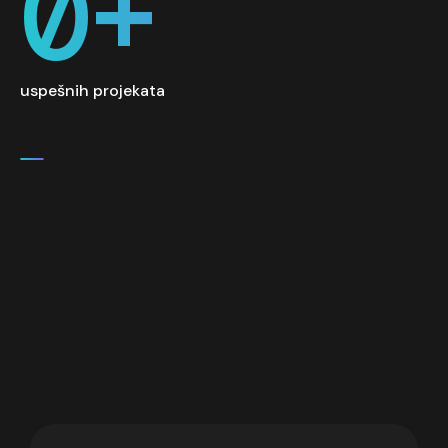
0
+
uspešnih projekata