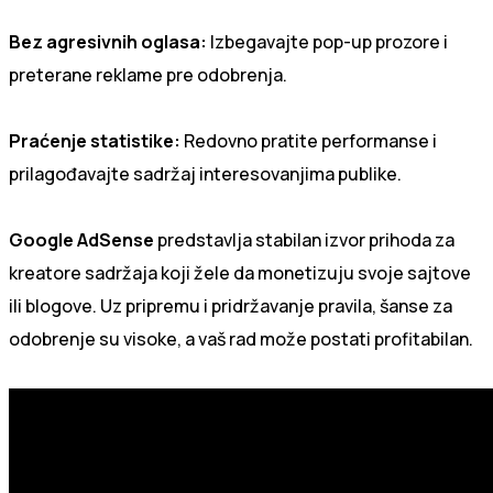
Bez agresivnih oglasa:
Izbegavajte pop-up prozore i
preterane reklame pre odobrenja.
Praćenje statistike:
Redovno pratite performanse i
prilagođavajte sadržaj interesovanjima publike.
Google AdSense
predstavlja stabilan izvor prihoda za
kreatore sadržaja koji žele da monetizuju svoje sajtove
ili blogove. Uz pripremu i pridržavanje pravila, šanse za
odobrenje su visoke, a vaš rad može postati profitabilan.