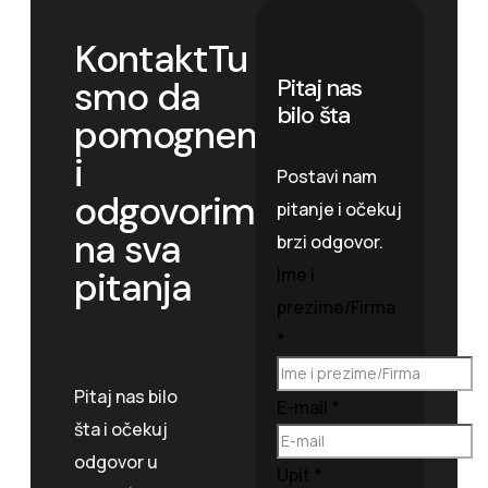
Kontakt
Tu
Pitaj nas
smo da
bilo šta
pomognemo
i
Postavi nam
odgovorimo
pitanje i očekuj
na sva
brzi odgovor.
Ime i
pitanja
prezime/Firma
*
Pitaj nas bilo
E-mail
*
šta i očekuj
odgovor u
Upit
*