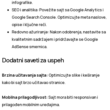
infografike.
SEO i analitika: Povežite sajt sa Google Analytics i
Google Search Console. Optimizujte meta naslove,
opise i ključne reči.
Redovno ažuriranje: Nakon odobrenja, nastavite sa
kvalitetnim sadržajem i pridržavajte se Google
AdSense smernica.
Dodatni saveti za uspeh
Brzina učitavanja sajta:
Optimizujte slike i keširanje
kako bi sajt brzo učitavao stranice.
Mobilna prilagodljivost:
Sajt mora biti responsivan i
prilagođen mobilnim uređajima.