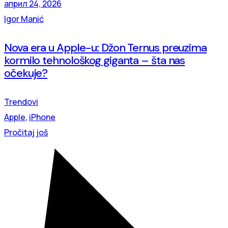
април 24, 2026
Igor Manić
Nova era u Apple-u: Džon Ternus preuzima
kormilo tehnološkog giganta – šta nas
očekuje?
Trendovi
Apple
,
iPhone
Pročitaj još