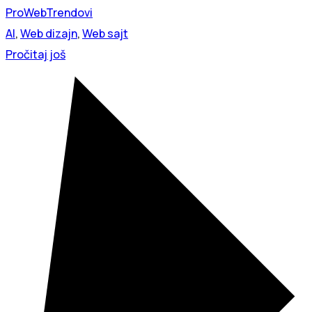
ProWeb
Trendovi
AI
,
Web dizajn
,
Web sajt
Pročitaj još