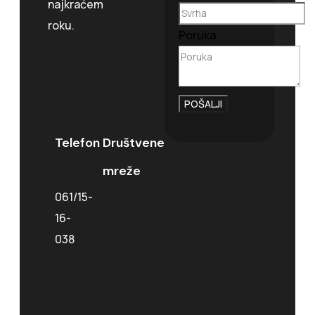
najkraćem
roku.
Poruka
POŠALJI
Telefon
Društvene
mreže
061/15-
16-
038