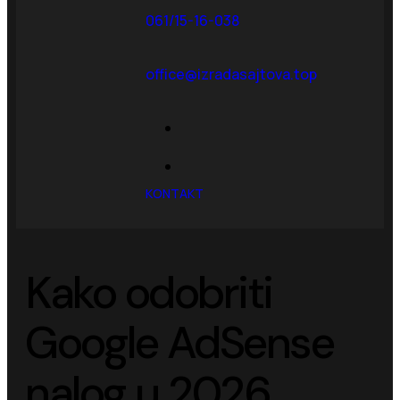
061/15-16-038
office@izradasajtova.top
KONTAKT
Kako odobriti
Google AdSense
nalog u 2026.