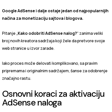
Google AdSense i dalje ostaje jedan od najpopularnijih
načina za monetizaciju sajtova i blogova.
Pitanje „
Kako odobriti AdSense nalog?
“ zanima veliki
broj novih kreatora sadržaja koji žele da pretvore svoje
web stranice u izvor zarade.
Iako proces može delovati komplikovano, sa pravim
pripremama i originalnim sadržajem, šanse za odobrenje
značajno rastu.
Osnovni koraci za aktivaciju
AdSense naloga