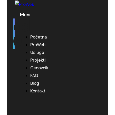
Meni
U
od
0
Početna
ProWeb
Usluge
Projekti
Cenovnik
FAQ
Blog
Kontakt