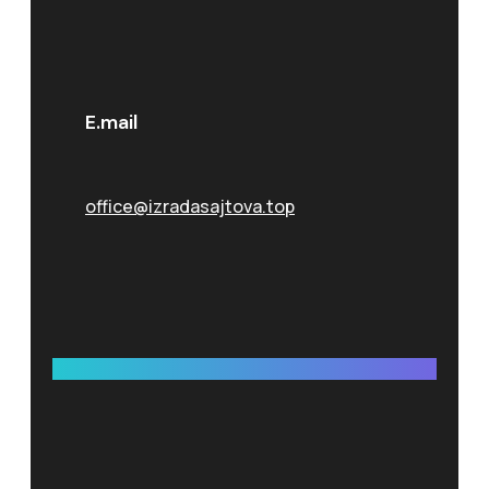
E.mail
office@izradasajtova.top