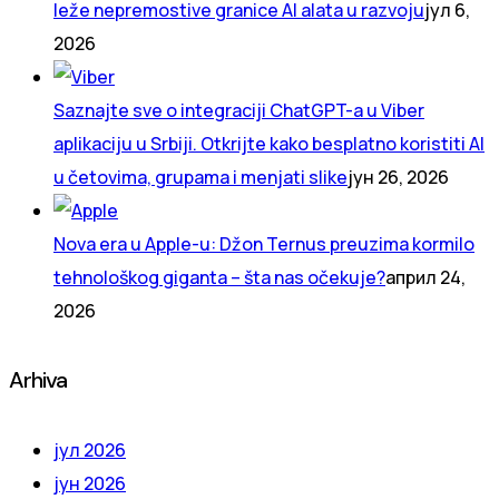
leže nepremostive granice AI alata u razvoju
јул 6,
2026
Saznajte sve o integraciji ChatGPT-a u Viber
aplikaciju u Srbiji. Otkrijte kako besplatno koristiti AI
u četovima, grupama i menjati slike
јун 26, 2026
Nova era u Apple-u: Džon Ternus preuzima kormilo
tehnološkog giganta – šta nas očekuje?
април 24,
2026
Arhiva
јул 2026
јун 2026