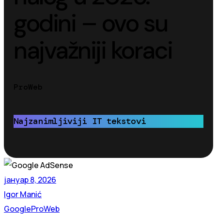
godini – ovo su
najvažniji koraci
ProWeb
Najzanimljiviji IT tekstovi
јануар 8, 2026
Igor Manić
Google
ProWeb