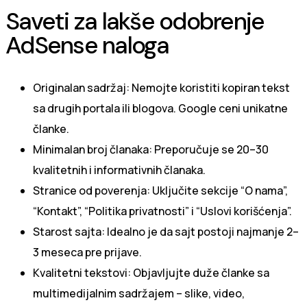
Saveti za lakše odobrenje
AdSense naloga
Originalan sadržaj: Nemojte koristiti kopiran tekst
sa drugih portala ili blogova. Google ceni unikatne
članke.
Minimalan broj članaka: Preporučuje se 20–30
kvalitetnih i informativnih članaka.
Stranice od poverenja: Uključite sekcije “O nama”,
“Kontakt”, “Politika privatnosti” i “Uslovi korišćenja”.
Starost sajta: Idealno je da sajt postoji najmanje 2–
3 meseca pre prijave.
Kvalitetni tekstovi: Objavljujte duže članke sa
multimedijalnim sadržajem – slike, video,