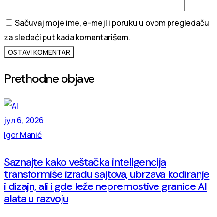
Sačuvaj moje ime, e-mejl i poruku u ovom pregledaču
za sledeći put kada komentarišem.
OSTAVI KOMENTAR
Prethodne objave
јул 6, 2026
Igor Manić
Saznajte kako veštačka inteligencija
transformiše izradu sajtova, ubrzava kodiranje
i dizajn, ali i gde leže nepremostive granice AI
alata u razvoju