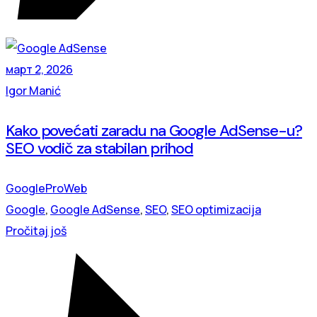
март 2, 2026
Igor Manić
Kako povećati zaradu na Google AdSense-u?
SEO vodič za stabilan prihod
Google
ProWeb
Google
,
Google AdSense
,
SEO
,
SEO optimizacija
Pročitaj još