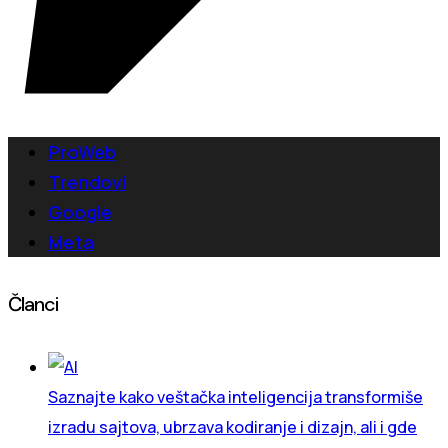
ProWeb
Trendovi
Google
Meta
Članci
Saznajte kako veštačka inteligencija transformiše
izradu sajtova, ubrzava kodiranje i dizajn, ali i gde