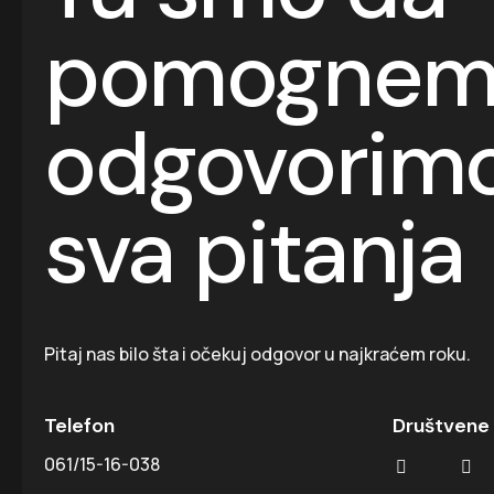
pomognemo
odgovorim
sva pitanja
Pitaj nas bilo šta i očekuj odgovor u najkraćem roku.
Telefon
Društvene
061/15-16-038