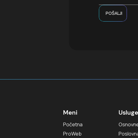
POŠALJI
Meni
Uslug
Početna
Osnovne
ProWeb
Poslovn