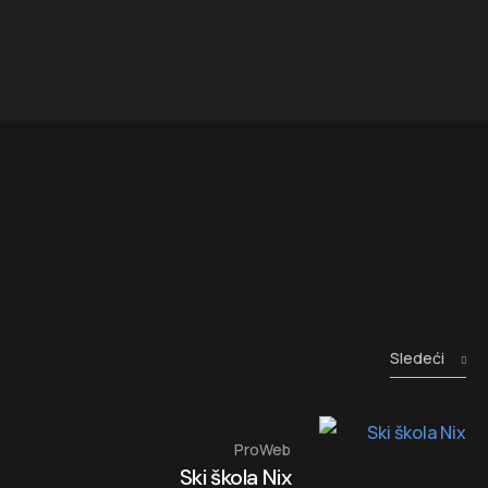
Sledeći
ProWeb
Ski škola Nix