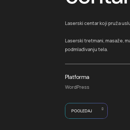
Laserski centar koji pruža us
Laserski tretmani, masaže, ma
podmlađivanju tela.
Platforma
WordPress
POGLEDAJ