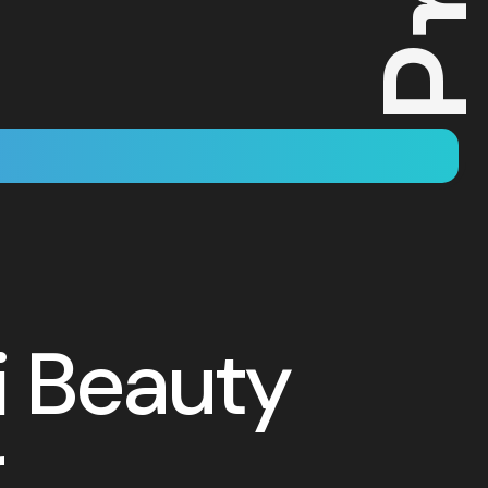
i Beauty
r