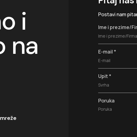
Pitaj nas 
 i
Postavi nam pitan
Ime i prezime/F
o na
E-mail
*
Upit
*
Poruka
 mreže