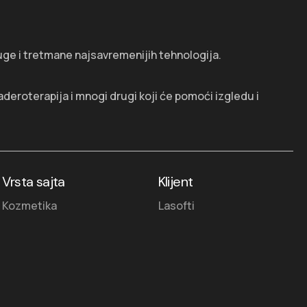
luge i tretmane najsavremenijih tehnologija.
deroterapija i mnogi drugi koji će pomoći izgledu i
Vrsta sajta
Klijent
Kozmetika
Lasofti