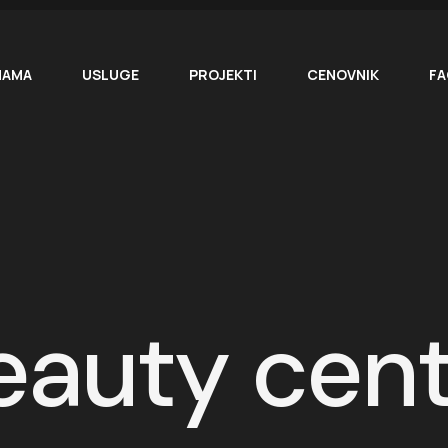
NAMA
USLUGE
PROJEKTI
CENOVNIK
FA
eauty cen