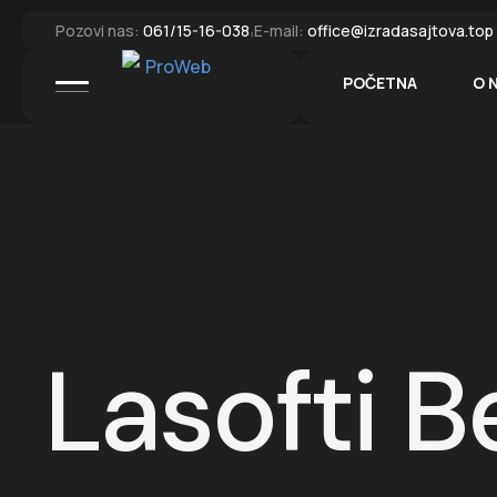
Pozovi nas:
061/15-16-038
E-mail:
office@izradasajtova.top
POČETNA
O 
Lasofti B