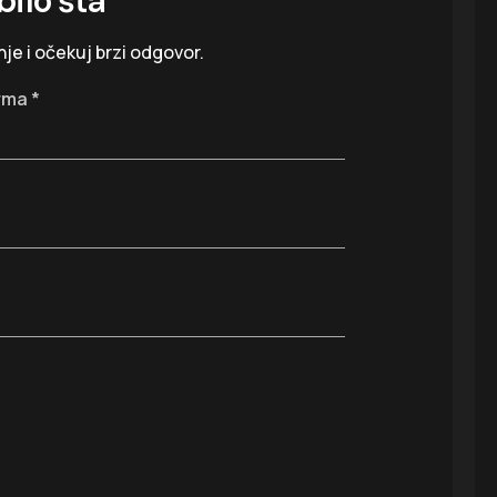
bilo šta
je i očekuj brzi odgovor.
irma
*