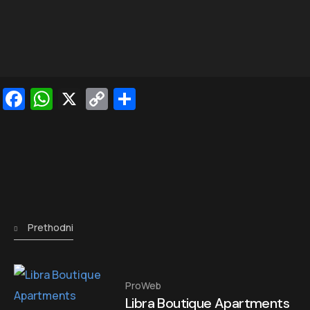
Facebook
WhatsApp
X
Copy
Share
Link
Prethodni
ProWeb
Libra Boutique Apartments