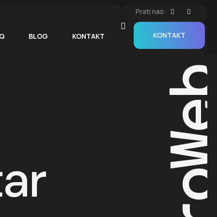
Prati nas:
KONTAKT
Q
BLOG
KONTAKT
ProW
tar