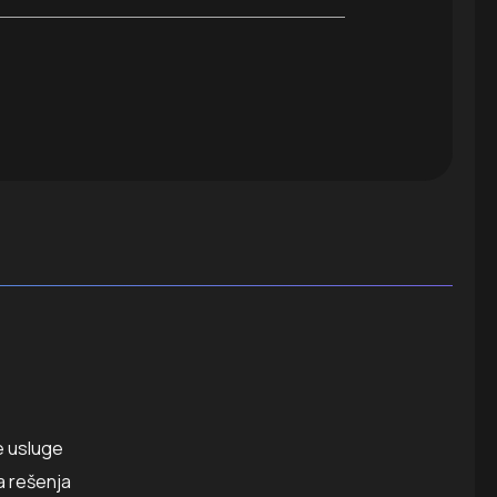
e
 usluge
a rešenja