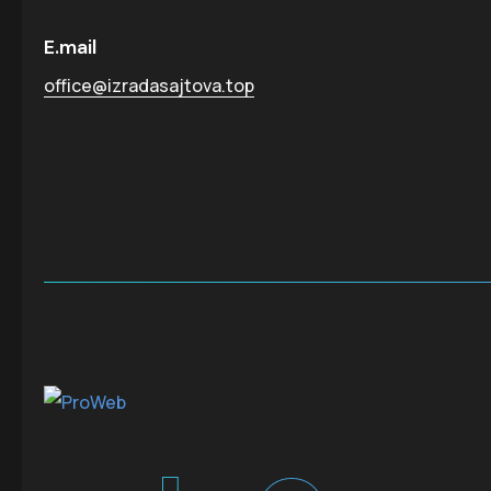
E.mail
office@izradasajtova.top