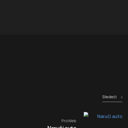
Sledeći
ProWeb