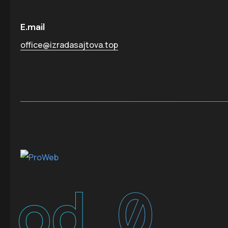
E.mail
office@izradasajtova.top
od
0