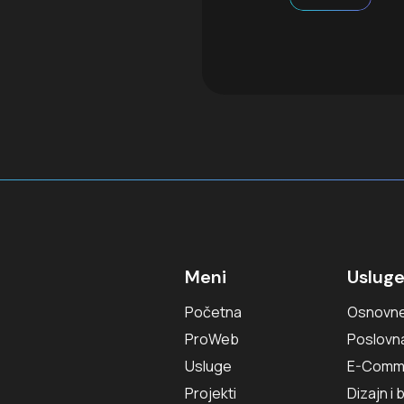
Meni
Uslug
Početna
Osnovne
ProWeb
Poslovn
Usluge
E-Comm
Projekti
Dizajn i 