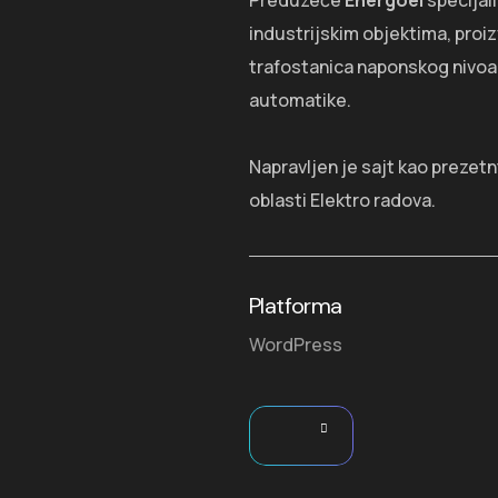
Preduzeće
Energoel
specijal
industrijskim objektima, proi
trafostanica naponskog nivoa d
automatike.
Napravljen je sajt kao prezetn
oblasti Elektro radova.
Platforma
WordPress