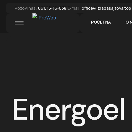
Pozovi nas:
061/15-16-038
E-mail:
office@izradasajtova.top
POČETNA
O 
Energoel