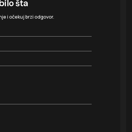
bilo šta
je i očekuj brzi odgovor.