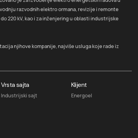
izovano je za izvođenje elektro energetskih radova u
zvodnju razvodnih elektro ormana, revizije i remonte
o 220 kV, kao i za inženjering u oblasti industrijske
tacija njihove kompanije, najviše usluga koje rade iz
Vrsta sajta
Klijent
Industrijski sajt
Energoel