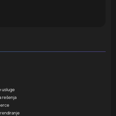
e
 usluge
a rešenja
erce
brendiranje