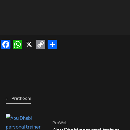
Facebook
WhatsApp
X
Copy
Share
Link
Prethodni
ProWeb