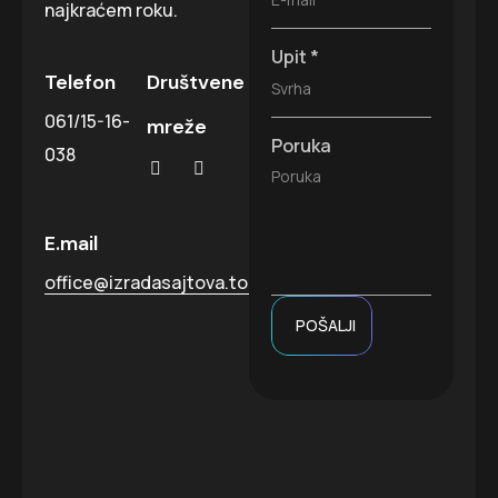
najkraćem roku.
Upit
*
Telefon
Društvene
061/15-16-
mreže
Poruka
038
E.mail
office@izradasajtova.top
POŠALJI