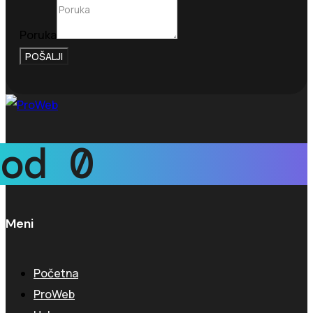
Poruka
POŠALJI
od
0
Meni
Početna
ProWeb