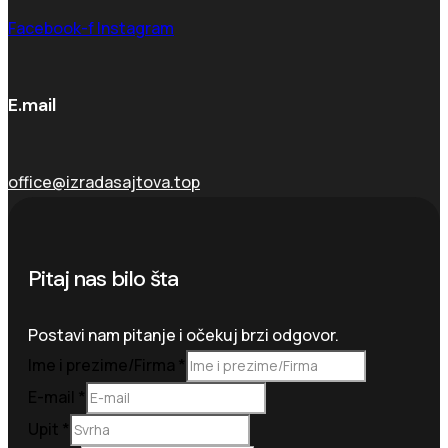
Facebook-f
Instagram
E.mail
office@izradasajtova.top
Pitaj nas bilo šta
Postavi nam pitanje i očekuj brzi odgovor.
Ime i prezime/Firma
*
E-mail
*
Upit
*