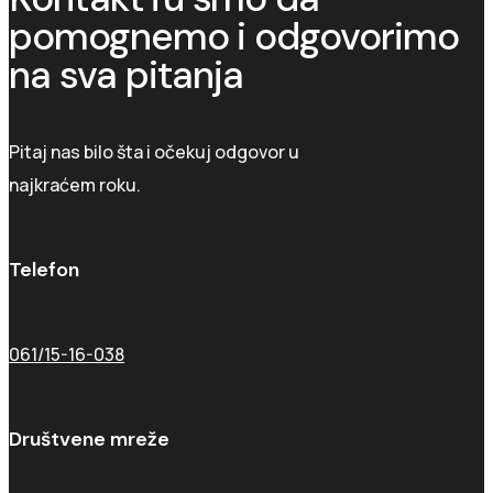
pomognemo i odgovorimo
na sva pitanja
Pitaj nas bilo šta i očekuj odgovor u
najkraćem roku.
Telefon
061/15-16-038
Društvene mreže