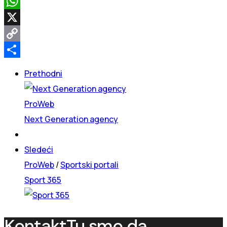
Facebook
WhatsApp
X
Copy
Link
Share
Prethodni
ProWeb
Next Generation agency
Sledeći
ProWeb
/
Sportski portali
Sport 365
Kontakt
Tu smo da