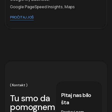
Google PageSpeed Insights
,
Maps
PROČITAJ JOŠ
Kontakt
Pitaj nas bilo
Tu smo da
šta
pomognem
Postavi nam