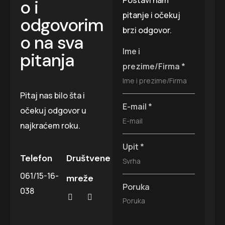
o i
pitanje i očekuj
odgovorim
brzi odgovor.
o na sva
Ime i
pitanja
prezime/Firma
*
Pitaj nas bilo šta i
E-mail
*
očekuj odgovor u
najkraćem roku.
Upit
*
Telefon
Društvene
061/15-16-
mreže
Poruka
038