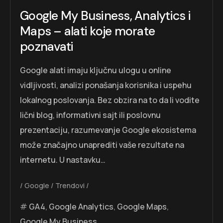
Google My Business, Analytics i
Maps – alati koje morate
poznavati
Google alati imaju ključnu ulogu u online
vidljivosti, analizi ponašanja korisnika i uspehu
lokalnog poslovanja. Bez obzira na to da li vodite
lični blog, informativni sajt ili poslovnu
prezentaciju, razumevanje Google ekosistema
može značajno unaprediti vaše rezultate na
internetu. U nastavku…
Google
Trendovi
GA4
,
Google Analytics
,
Google Maps
,
Google My Business
,