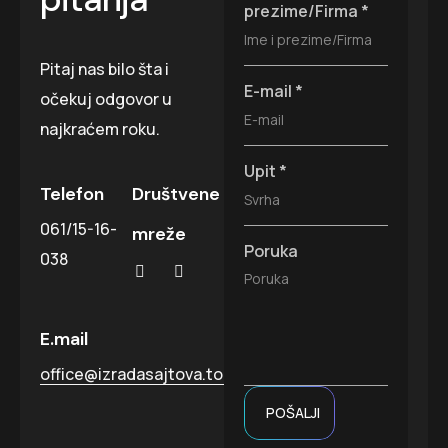
prezime/Firma
*
Pitaj nas bilo šta i
E-mail
*
očekuj odgovor u
najkraćem roku.
Upit
*
Telefon
Društvene
061/15-16-
mreže
Poruka
038
E.mail
office@izradasajtova.top
POŠALJI