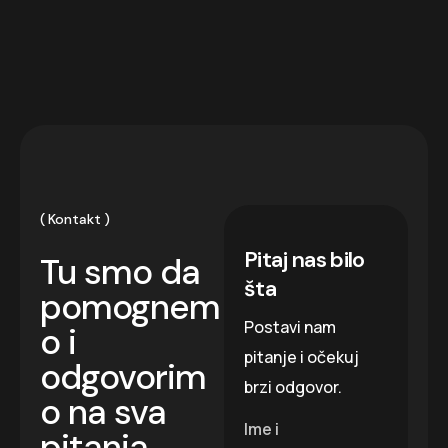
Kontakt
Pitaj nas bilo
Tu smo da
šta
pomognem
Postavi nam
o i
pitanje i očekuj
odgovorim
brzi odgovor.
o na sva
Ime i
pitanja