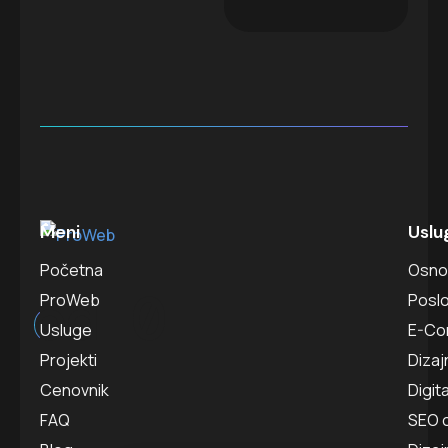
Meni
Uslu
Početna
Osno
od 
0
ProWeb
Poslo
Usluge
E-Co
Projekti
Dizaj
Cenovnik
Digit
FAQ
SEO o