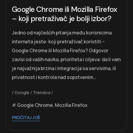
Google Chrome ili Mozilla Firefox
– koji pretraživač je bolji izbor?
Jedno od najčešćih pitanja među korisnicima
interneta jeste: koji pretraživač koristiti –
Google Chrome ili Mozilla Firefox? Odgovor
zavisi od vaših navika, prioriteta i ciljeva: da li vam
je najvažnija brzina i integracija sa servisima, ili
privatnost i kontrola nad sopstvenim…
Google
Trendovi
Google Chrome
,
Mozilla Firefox
PROČITAJ JOŠ