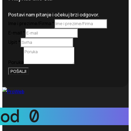
Postavi nam pitanje i očekuj brzi odgovor.
Ime i prezime/Firma
*
E-mail
*
Upit
*
Poruka
POŠALJI
od
0