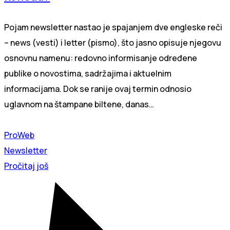
Pojam newsletter nastao je spajanjem dve engleske reči
– news (vesti) i letter (pismo), što jasno opisuje njegovu
osnovnu namenu: redovno informisanje određene
publike o novostima, sadržajima i aktuelnim
informacijama. Dok se ranije ovaj termin odnosio
uglavnom na štampane biltene, danas…
ProWeb
Newsletter
Pročitaj još