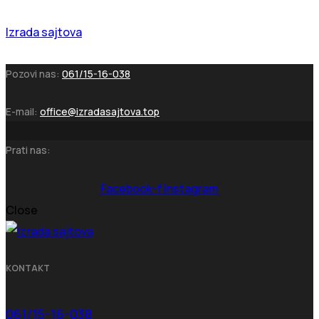
Izrada sajtova
Pozovi nas:
061/15-16-038
E-mail:
office@izradasajtova.top
Prati nas:
Facebook-f
Instagram
Close
KONTAKT
061/15-16-038