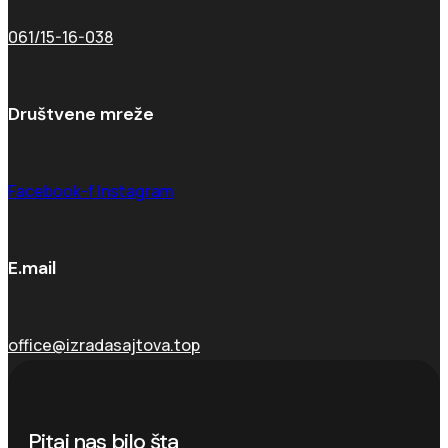
061/15-16-038
Društvene mreže
Facebook-f
Instagram
E.mail
office@izradasajtova.top
Pitaj nas bilo šta