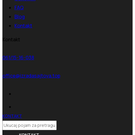
FAQ
Blog
Kontakt
Kontakt
061/15-16-038
office@izradasajtova.top
KONTAKT
KONTAKT