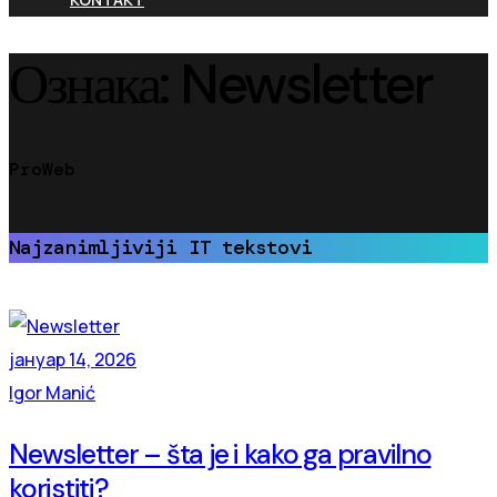
Ознака:
Newsletter
ProWeb
Najzanimljiviji IT tekstovi
јануар 14, 2026
Igor Manić
Newsletter – šta je i kako ga pravilno
koristiti?