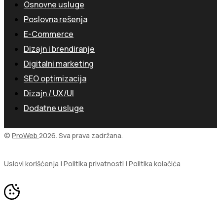
Osnovne usluge
Poslovna rešenja
E-Commerce
Dizajn i brendiranje
Digitalni marketing
SEO optimizacija
Dizajn / UX/UI
Dodatne usluge
©
ProWeb
2026. Sva prava zadržana.
Uslovi korišćenja
|
Politika privatnosti
|
Politika kolačića